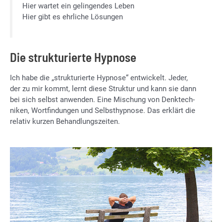
Hier war­tet ein ge­lin­gen­des Le­ben
Hier gibt es ehr­li­che Lö­sun­gen
Die strukturierte Hypnose
Ich habe die „struk­tu­rier­te Hyp­no­se“ ent­wi­ckelt. Je­der,
der zu mir kommt, lernt die­se Struk­tur und kann sie dann
bei sich selbst an­wen­den. Eine Mi­schung von Denk­tech­
ni­ken, Wort­fin­dun­gen und Selbst­hyp­no­se. Das er­klärt die
re­la­tiv kur­zen Be­hand­lungs­zei­ten.