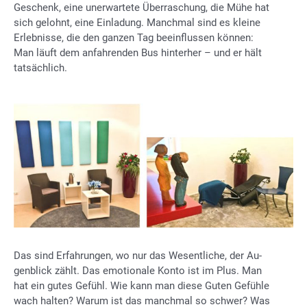
Ge­schenk, eine un­er­war­te­te Über­ra­schung, die Mühe hat
sich ge­lohnt, eine Ein­la­dung. Manch­mal sind es klei­ne
Er­leb­nis­se, die den gan­zen Tag be­ein­flus­sen kön­nen:
Man läuft dem an­fah­ren­den Bus hin­ter­her – und er hält
tat­säch­lich.
Das sind Er­fah­run­gen, wo nur das We­sent­li­che, der Au­
gen­blick zählt. Das emo­tio­na­le Kon­to ist im Plus. Man
hat ein gu­tes Ge­fühl. Wie kann man die­se Gu­ten Ge­füh­le
wach hal­ten? War­um ist das manch­mal so schwer? Was