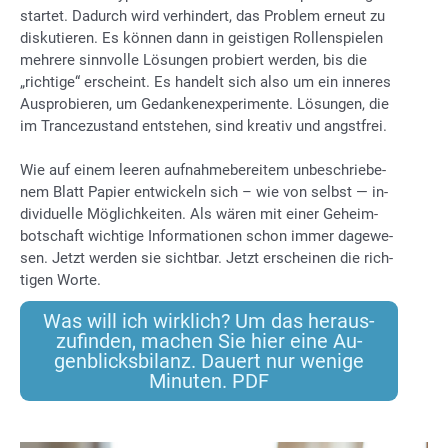
star­tet. Da­durch wird ver­hin­dert, das Pro­blem er­neut zu
dis­ku­tie­ren. Es kön­nen dann in geis­ti­gen Rol­len­spie­len
meh­re­re sinn­vol­le Lö­sun­gen pro­biert wer­den, bis die
„rich­ti­ge“ er­scheint. Es han­delt sich also um ein in­ne­res
Aus­pro­bie­ren, um Ge­dan­ken­ex­pe­ri­men­te. Lö­sun­gen, die
im Tran­ce­zu­stand ent­ste­hen, sind krea­tiv und angst­frei.
Wie auf ei­nem lee­ren auf­nah­me­be­rei­tem un­be­schrie­be­
nem Blatt Pa­pier ent­wi­ckeln sich – wie von selbst — in­
di­vi­du­el­le Mög­lich­kei­ten. Als wä­ren mit ei­ner Ge­heim­
bot­schaft wich­ti­ge In­for­ma­tio­nen schon im­mer da­ge­we­
sen. Jetzt wer­den sie sicht­bar. Jetzt er­schei­nen die rich­
ti­gen Wor­te.
Was will ich wirk­lich? Um das her­aus­
zu­fin­den, ma­chen Sie hier eine Au­
gen­blicks­bi­lanz. Dau­ert nur we­ni­ge
Mi­nu­ten. PDF