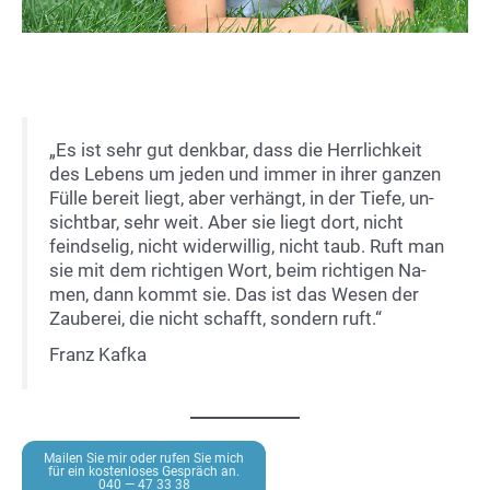
„Es ist sehr gut denk­bar, dass die Herr­lich­keit
des Le­bens um je­den und im­mer in ih­rer gan­zen
Fül­le be­reit liegt, aber ver­hängt, in der Tie­fe, un­
sicht­bar, sehr weit. Aber sie liegt dort, nicht
feind­se­lig, nicht wi­der­wil­lig, nicht taub. Ruft man
sie mit dem rich­ti­gen Wort, beim rich­ti­gen Na­
men, dann kommt sie. Das ist das We­sen der
Zau­be­rei, die nicht schafft, son­dern ruft.“
Franz Kaf­ka
Mai­len Sie mir oder ru­fen Sie mich
für ein kos­ten­lo­ses Ge­spräch an.
040 — 47 33 38