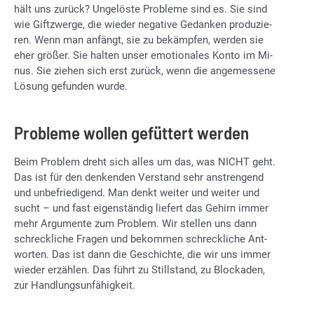
hält uns zu­rück? Un­ge­lös­te Pro­ble­me sind es. Sie sind
wie Gift­zwer­ge, die wie­der ne­ga­ti­ve Ge­dan­ken pro­du­zie­
ren. Wenn man an­fängt, sie zu be­kämp­fen, wer­den sie
eher grö­ßer. Sie hal­ten un­ser emo­tio­na­les Kon­to im Mi­
nus. Sie zie­hen sich erst zu­rück, wenn die an­ge­mes­se­ne
Lö­sung ge­fun­den wur­de.
Probleme wollen gefüttert werden
Beim Pro­blem dreht sich al­les um das, was NICHT geht.
Das ist für den den­ken­den Ver­stand sehr an­stren­gend
und un­be­frie­di­gend. Man denkt wei­ter und wei­ter und
sucht – und fast ei­gen­stän­dig lie­fert das Ge­hirn im­mer
mehr Ar­gu­men­te zum Pro­blem. Wir stel­len uns dann
schreck­li­che Fra­gen und be­kom­men schreck­li­che Ant­
wor­ten. Das ist dann die Ge­schich­te, die wir uns im­mer
wie­der er­zäh­len. Das führt zu Still­stand, zu Blo­cka­den,
zur Hand­lungs­un­fä­hig­keit.