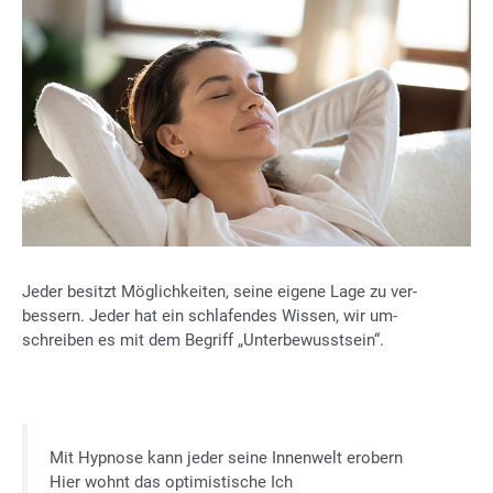
Je­der be­sitzt Mög­lich­kei­ten, sei­ne ei­ge­ne Lage zu ver­
bes­sern. Je­der hat ein schla­fen­des Wis­sen, wir um­
schrei­ben es mit dem Be­griff „Un­ter­be­wusst­sein“.
Mit Hyp­no­se kann je­der sei­ne In­nen­welt er­obern
Hier wohnt das op­ti­mis­ti­sche Ich