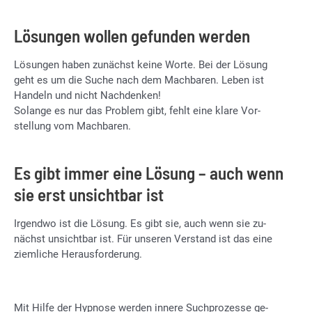
Lösungen wollen gefunden werden
Lö­sun­gen ha­ben zu­nächst kei­ne Wor­te. Bei der Lö­sung
geht es um die Su­che nach dem Mach­ba­ren. Le­ben ist
Han­deln und nicht Nach­den­ken!
So­lan­ge es nur das Pro­blem gibt, fehlt eine kla­re Vor­
stel­lung vom Mach­ba­ren.
Es gibt immer eine Lösung – auch wenn
sie erst unsichtbar ist
Ir­gend­wo ist die Lö­sung. Es gibt sie, auch wenn sie zu­
nächst un­sicht­bar ist. Für un­se­ren Ver­stand ist das eine
ziem­li­che Her­aus­for­de­rung.
Mit Hil­fe der Hyp­no­se wer­den in­ne­re Such­pro­zes­se ge­