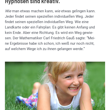
Hypnosen sind kreativ.
Wie
man et­was ma­chen kann,
wie
et­was ge­lin­gen kann.
Je­der fin­det sei­nen spe­zi­el­len in­di­vi­du­el­len Weg. Je­der
fin­det sei­nen spe­zi­el­len in­di­vi­du­el­len Weg. Wie eine
Land­kar­te oder ein Fahr­plan: Es gibt kei­nen An­fang und
kein Ende. Aber eine Rich­tung. Es wird ein Weg ge­wie­
sen. Der Ma­the­ma­ti­ker Carl Fried­rich Gauß sag­te: “Mei­
ne Er­geb­nis­se habe ich schon, ich weiß nur noch nicht,
auf wel­chem Wege ich zu ih­nen ge­lan­gen wer­de.”