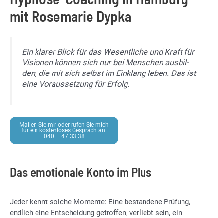
mit Rosemarie Dypka
Ein kla­rer Blick für das We­sent­li­che und Kraft für
Vi­sio­nen kön­nen sich nur bei Men­schen aus­bil­
den, die mit sich selbst im Ein­klang le­ben. Das ist
eine Vor­aus­set­zung für Er­folg.
Mai­len Sie mir oder ru­fen Sie mich
für ein kos­ten­lo­ses Ge­spräch an.
040 — 47 33 38
Das emotionale Konto im Plus
Je­der kennt sol­che Mo­men­te: Eine be­stan­de­ne Prü­fung,
end­lich eine Ent­schei­dung ge­trof­fen, ver­liebt sein, ein