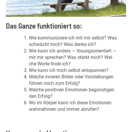
Das Ganze funktioniert so:
Wie kom­mu­ni­zie­re ich mit mir selbst? Was
schwächt mich? Was den­ke ich?
Wie kann ich an­ders — lö­sungs­ori­en­tiert —
mit mir spre­chen? Was stärkt mich? Wel­
che Wor­te fin­de ich?
Wie kann ich mich selbst ent­span­nen?
Wel­che in­ne­ren Bil­der oder Vor­stel­lun­gen
füh­ren mich zum Er­folg?
Wel­che po­si­ti­ven Emo­tio­nen be­güns­ti­gen
den Er­folg?
Wo im Kör­per kann ich die­se Emo­tio­nen
wahr­neh­men und im­mer ab­ru­fen?