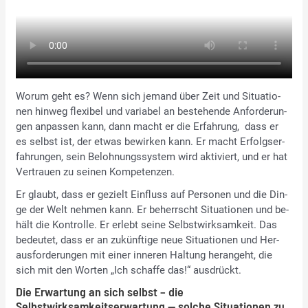
Wor­um geht es? Wenn sich je­mand über Zeit und Si­tua­tio­
nen hin­weg fle­xi­bel und va­ria­bel an be­stehen­de An­for­de­run­
gen an­pas­sen kann, dann macht er die Er­fah­rung, dass er
es selbst ist, der et­was be­wir­ken kann. Er macht Er­folgs­er­
fah­run­gen, sein Be­loh­nungs­sys­tem wird ak­ti­viert, und er hat
Ver­trau­en zu sei­nen Kom­pe­ten­zen.
Er glaubt, dass er ge­zielt Ein­fluss auf Per­so­nen und die Din­
ge der Welt neh­men kann. Er be­herrscht Si­tua­tio­nen und be­
hält die Kon­trol­le. Er er­lebt sei­ne Selbst­wirk­sam­keit. Das
be­deu­tet, dass er an zu­künf­ti­ge neue Si­tua­tio­nen und Her­
aus­for­de­run­gen mit ei­ner in­ne­ren Hal­tung her­an­geht, die
sich mit den Wor­ten „Ich schaf­fe das!“ aus­drückt.
Die Erwartung an sich selbst – die
Selbstwirksamkeitserwartung — solche Situationen zu